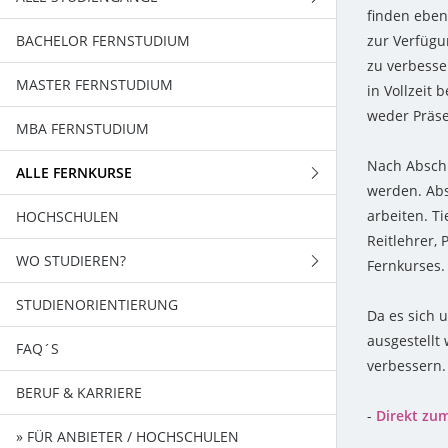
finden eben
BACHELOR FERNSTUDIUM
FERNSTUDIENGÄNGE
zur Verfügu
zu verbesse
MASTER FERNSTUDIUM
BACHELORSTUDIENGÄNGE
in Vollzeit 
weder Präse
MBA FERNSTUDIUM
MASTERSTUDIENGÄNGE
Nach Abschl
ALLE FERNKURSE
werden. Abs
arbeiten. T
HOCHSCHULEN
WIRTSCHAFT
Reitlehrer,
WO STUDIEREN?
EDV - TECHNIK
Fernkurses.
STUDIENORIENTIERUNG
SPRACHEN / KOMMUNIKATION
BADEN-WÜRTTEMBERG
Da es sich 
ausgestellt
FAQ´S
PSYCHOLOGIE
BAYERN
verbessern.
BERUF & KARRIERE
GESUNDHEIT / ERFOLG
BERLIN
-
Direkt zu
» FÜR ANBIETER / HOCHSCHULEN
SCHULABSCHLÜSSE
BRANDENBURG