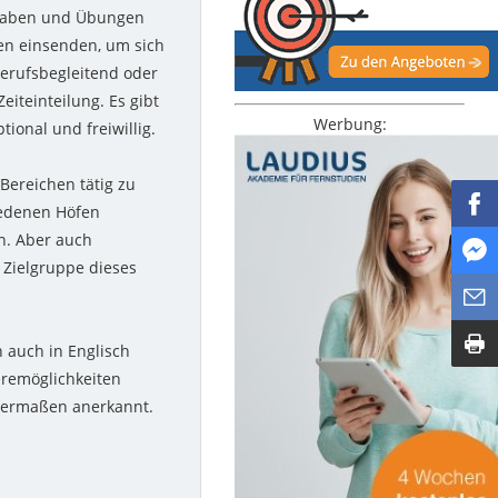
ufgaben und Übungen
en einsenden, um sich
berufsbegleitend oder
eiteinteilung. Es gibt
Werbung:
ional und freiwillig.
Bereichen tätig zu
iedenen Höfen
en. Aber auch
 Zielgruppe dieses
h auch in Englisch
eremöglichkeiten
chermaßen anerkannt.