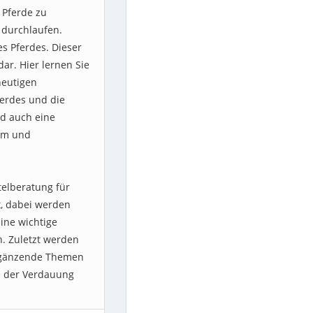
r Pferde zu
 durchlaufen.
s Pferdes. Dieser
dar. Hier lernen Sie
heutigen
ferdes und die
d auch eine
sum und
telberatung für
t, dabei werden
ine wichtige
. Zuletzt werden
ergänzende Themen
n der Verdauung