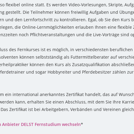
so flexibel online statt. Es werden Video-Vorlesungen, Skripte, A
ng gestellt. Die Teilnehmer können freiwillig Aufgaben und Übung
rn und den Lernfortschritt zu kontrollieren. Egal, ob Sie den Kurs 
belegen, die Online-Lernmöglichkeiten erlauben Ihnen eine flexible Z
nzzeiten noch Pflichtveranstaltungen und die Live-Vorträge sind opt
uss des Fernkurses ist es möglich, in verschiedensten beruflichen 
olventen können selbstständig als Futtermittelberater auf versch
ierheilpraktiker können den Kurs als Zusatzqualifikation abschließ
 Pferdetrainer und sogar Hobbyreiter und Pferdebesitzer zählen zur
um ein international anerkanntes Zertifikat handelt, das auf Wunsc
 werden kann, erhalten Sie einen Abschluss, mit dem Sie Ihre Karri
 Das Zertifikat ist bei Arbeitgebern, Verbänden und Vereinen glei
m Anbieter DELST Fernstudium wechseln
*