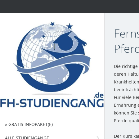
Fern
Pfer
Die richtige
deren Haltu
Krankheiten
beeinträcht
Für viele Be
Ernährung e
können Sie 
Pferde quali
» GRATIS INFOPAKET(E)
Der Kurs ka
ALLE STUDIENGÄNGE