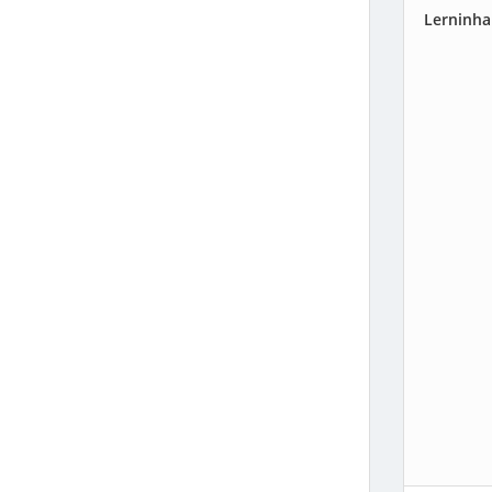
Lerninha
SCHLESWIG-HOLSTEIN
THÜRINGEN