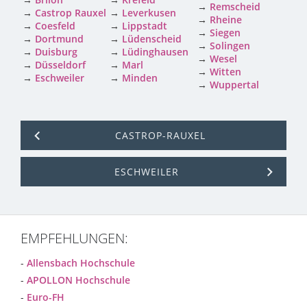
→
Remscheid
→
Castrop Rauxel
→
Leverkusen
→
Rheine
→
Coesfeld
→
Lippstadt
→
Siegen
→
Dortmund
→
Lüdenscheid
→
Solingen
→
Duisburg
→
Lüdinghausen
→
Wesel
→
Düsseldorf
→
Marl
→
Witten
→
Eschweiler
→
Minden
→
Wuppertal
CASTROP-RAUXEL
ESCHWEILER
EMPFEHLUNGEN:
-
Allensbach Hochschule
-
APOLLON Hochschule
-
Euro-FH