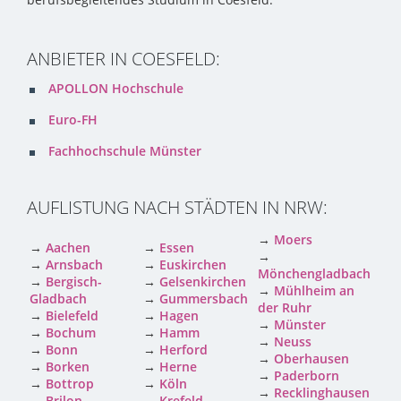
ANBIETER IN COESFELD:
APOLLON Hochschule
Euro-FH
Fachhochschule Münster
AUFLISTUNG NACH STÄDTEN IN NRW:
→
Moers
→
Aachen
→
Essen
→
→
Arnsbach
→
Euskirchen
Mönchengladbach
→
Bergisch-
→
Gelsenkirchen
→
Mühlheim an
Gladbach
→
Gummersbach
der Ruhr
→
Bielefeld
→
Hagen
→
Münster
→
Bochum
→
Hamm
→
Neuss
→
Bonn
→
Herford
→
Oberhausen
→
Borken
→
Herne
→
Paderborn
→
Bottrop
→
Köln
→
Recklinghausen
→
Brilon
→
Krefeld