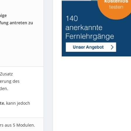
nige
fung antreten zu
 Zusatz
ierung des
den.
te
, kann jedoch
rs aus 5 Modulen.