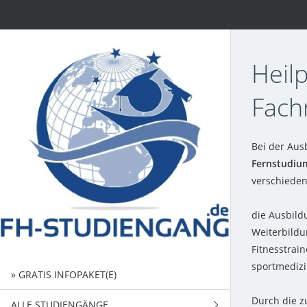
Heilp
Fach
Bei der Aus
Fernstudiu
verschieden
die Ausbild
Weiterbildu
Fitnesstrain
sportmedizi
» GRATIS INFOPAKET(E)
Durch die z
ALLE STUDIENGÄNGE