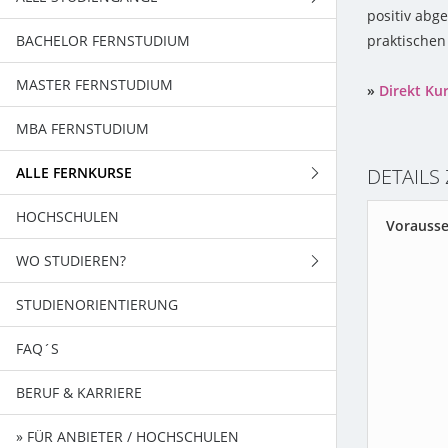
positiv abg
BACHELOR FERNSTUDIUM
FERNSTUDIENGÄNGE
praktischen
MASTER FERNSTUDIUM
BACHELORSTUDIENGÄNGE
»
Direkt Ku
MBA FERNSTUDIUM
MASTERSTUDIENGÄNGE
ALLE FERNKURSE
DETAILS
HOCHSCHULEN
WIRTSCHAFT
Vorausse
WO STUDIEREN?
EDV - TECHNIK
STUDIENORIENTIERUNG
SPRACHEN / KOMMUNIKATION
BADEN-WÜRTTEMBERG
FAQ´S
PSYCHOLOGIE
BAYERN
BERUF & KARRIERE
GESUNDHEIT / ERFOLG
BERLIN
» FÜR ANBIETER / HOCHSCHULEN
SCHULABSCHLÜSSE
BRANDENBURG