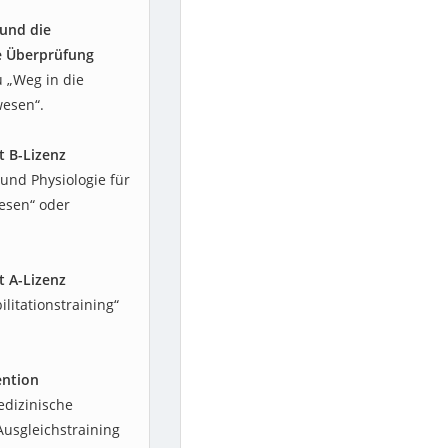
 und die
e Überprüfung
u „Weg in die
wesen“.
t B-Lizenz
und Physiologie für
esen“ oder
t A-Lizenz
litationstraining“
ention
edizinische
Ausgleichstraining