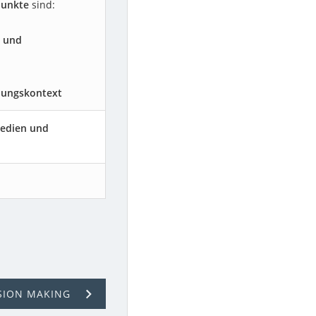
punkte
sind:
 und
dungskontext
Medien und
SION MAKING