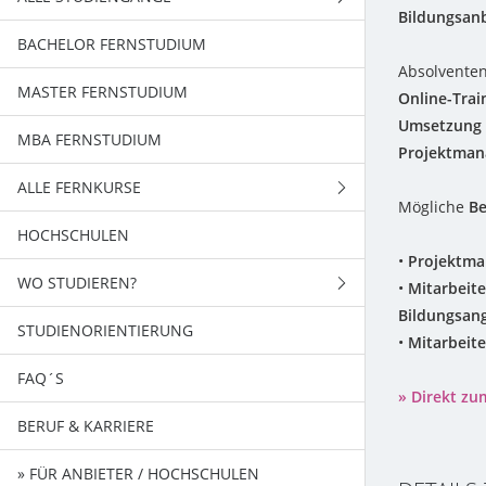
Bildungsanb
BACHELOR FERNSTUDIUM
FERNSTUDIENGÄNGE
Absolventen
MASTER FERNSTUDIUM
BACHELORSTUDIENGÄNGE
Online-Tra
Umsetzung 
MBA FERNSTUDIUM
MASTERSTUDIENGÄNGE
Projektman
ALLE FERNKURSE
Mögliche
Be
HOCHSCHULEN
WIRTSCHAFT
•
Projektman
WO STUDIEREN?
EDV - TECHNIK
•
Mitarbeite
Bildungsan
STUDIENORIENTIERUNG
SPRACHEN / KOMMUNIKATION
BADEN-WÜRTTEMBERG
•
Mitarbeite
FAQ´S
PSYCHOLOGIE
BAYERN
» Direkt zu
BERUF & KARRIERE
GESUNDHEIT / ERFOLG
BERLIN
» FÜR ANBIETER / HOCHSCHULEN
SCHULABSCHLÜSSE
BRANDENBURG