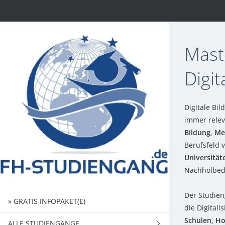
Mast
Digit
Digitale Bi
immer rele
Bildung, Me
Berufsfeld 
Universität
Nachholbeda
Der Studien
» GRATIS INFOPAKET(E)
die Digital
Schulen, Ho
ALLE STUDIENGÄNGE