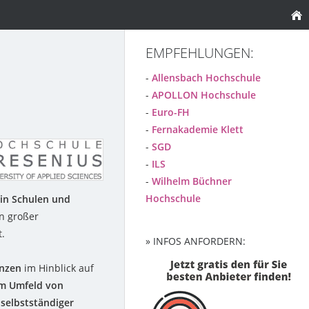
EMPFEHLUNGEN:
-
Allensbach Hochschule
-
APOLLON Hochschule
-
Euro-FH
-
Fernakademie Klett
-
SGD
-
ILS
-
Wilhelm Büchner
Hochschule
 in Schulen und
in großer
t.
» INFOS ANFORDERN:
nzen
im Hinblick auf
m Umfeld von
selbstständiger