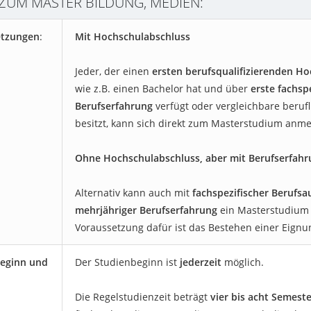
 ZUM MASTER BILDUNG, MEDIEN:
etzungen
:
Mit Hochschulabschluss
Jeder, der einen
ersten berufsqualifizierenden H
wie z.B. einen Bachelor hat und über
erste fachsp
Berufserfahrung
verfügt oder vergleichbare beruf
besitzt, kann sich direkt zum Masterstudium anme
Ohne Hochschulabschluss, aber mit Berufserfahr
Alternativ kann auch mit
fachspezifischer Berufs
mehrjähriger Berufserfahrung
ein Masterstudium
Voraussetzung dafür ist das Bestehen einer Eign
eginn und
Der Studienbeginn ist
jederzeit
möglich.
Die Regelstudienzeit beträgt
vier bis acht Semest