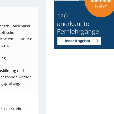
ochschulabschluss
,
ezifische
liche Vorkenntnisse
lden.
ung
ausbildung und
 begonnen werden.
ungsprüfung.
er
. Das Studium