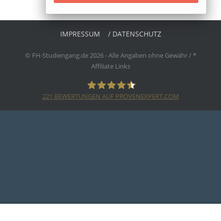
IMPRESSUM
/ DATENSCHUTZ
© FH-Studiengang.de 2026 - Alle Angaben ohne Gewähr / *
Affiliate Links
221
BEWERTUNGEN AUF PROVENEXPERT.COM
EEDUCATION NET E.K.