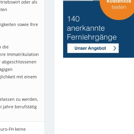
triebswirt oder als
nten
s
gkeiten sowie Ihre
h die
hre Immatrikulation
er abgeschlossenen
ägigen
lichkeit mit einem
elassen zu werden,
 Jahre berufstätig
Euro-FH keine