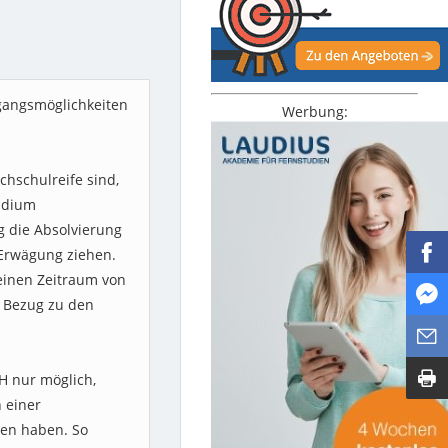
ugangsmöglichkeiten
Werbung:
chschulreife sind,
tudium
g die Absolvierung
 Erwägung ziehen.
 einen Zeitraum von
 Bezug zu den
H nur möglich,
 einer
men haben. So