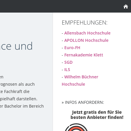
EMPFEHLUNGEN:
-
Allensbach Hochschule
-
APOLLON Hochschule
nce und
-
Euro-FH
-
Fernakademie Klett
-
SGD
-
ILS
en
-
Wilhelm Büchner
Prognosen als auch
Hochschule
te Fachkraft die
ielhaft darstellen.
» INFOS ANFORDERN:
er Bachelor im Bereich