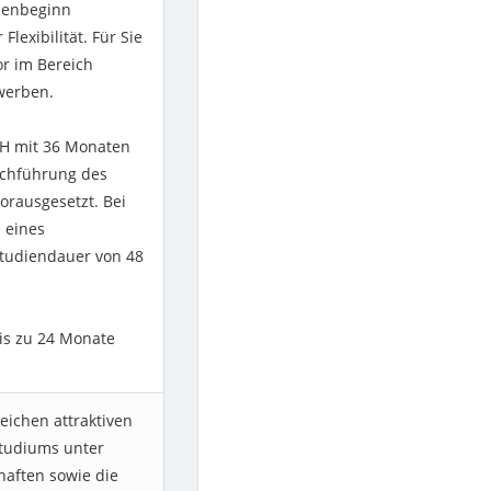
dienbeginn
lexibilität. Für Sie
or im Bereich
werben.
FH mit 36 Monaten
rchführung des
orausgesetzt. Bei
 eines
Studiendauer von 48
is zu 24 Monate
ichen attraktiven
studiums unter
aften sowie die