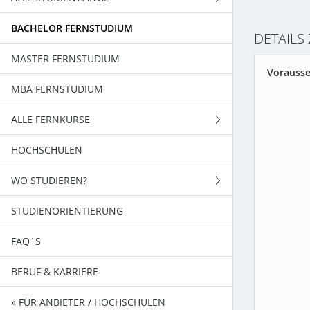
BACHELOR FERNSTUDIUM
FERNSTUDIENGÄNGE
DETAILS
MASTER FERNSTUDIUM
BACHELORSTUDIENGÄNGE
Vorauss
MBA FERNSTUDIUM
MASTERSTUDIENGÄNGE
ALLE FERNKURSE
HOCHSCHULEN
WIRTSCHAFT
WO STUDIEREN?
EDV - TECHNIK
STUDIENORIENTIERUNG
SPRACHEN / KOMMUNIKATION
BADEN-WÜRTTEMBERG
FAQ´S
PSYCHOLOGIE
BAYERN
BERUF & KARRIERE
GESUNDHEIT / ERFOLG
BERLIN
» FÜR ANBIETER / HOCHSCHULEN
SCHULABSCHLÜSSE
BRANDENBURG