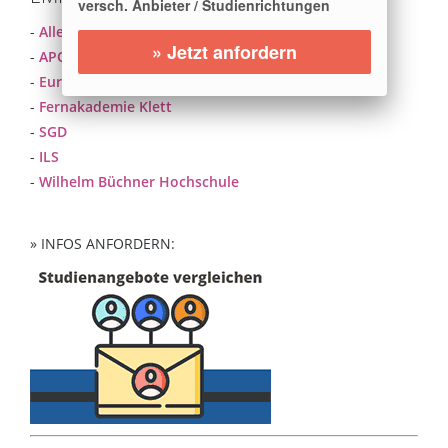
versch. Anbieter / Studienrichtungen
-
Allensbach Hochschule
» Jetzt anfordern
-
APOLLON Hochschule
-
Euro-FH
-
Fernakademie Klett
-
SGD
-
ILS
-
Wilhelm Büchner Hochschule
» INFOS ANFORDERN: