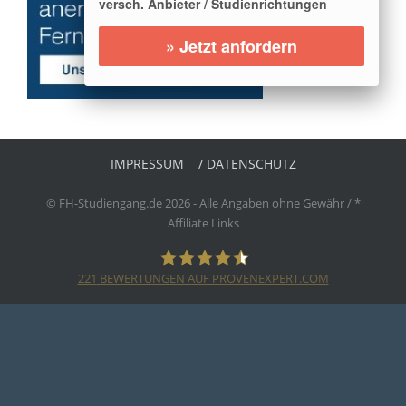
versch. Anbieter / Studienrichtungen
» Jetzt anfordern
IMPRESSUM
/ DATENSCHUTZ
© FH-Studiengang.de 2026 - Alle Angaben ohne Gewähr / *
Affiliate Links
221
BEWERTUNGEN AUF PROVENEXPERT.COM
EEDUCATION NET E.K.