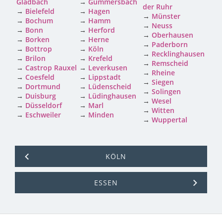
Gladbach
→
Gummersbach
der Ruhr
→
Bielefeld
→
Hagen
→
Münster
→
Bochum
→
Hamm
→
Neuss
→
Bonn
→
Herford
→
Oberhausen
→
Borken
→
Herne
→
Paderborn
→
Bottrop
→
Köln
→
Recklinghausen
→
Brilon
→
Krefeld
→
Remscheid
→
Castrop Rauxel
→
Leverkusen
→
Rheine
→
Coesfeld
→
Lippstadt
→
Siegen
→
Dortmund
→
Lüdenscheid
→
Solingen
→
Duisburg
→
Lüdinghausen
→
Wesel
→
Düsseldorf
→
Marl
→
Witten
→
Eschweiler
→
Minden
→
Wuppertal
KÖLN
ESSEN