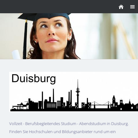
Vollzeit - Berufsbegleitendes Studium - Abendstudium in Duisburg.
Finden Sie Hochschulen und Bildungsanbieter rund um ein