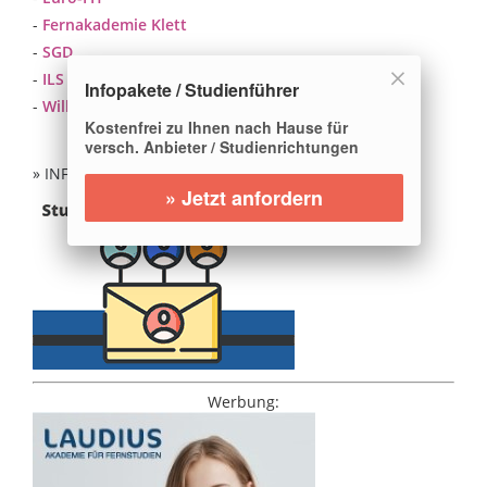
-
Fernakademie Klett
-
SGD
-
ILS
Infopakete / Studienführer
-
Wilhelm Büchner Hochschule
Kostenfrei zu Ihnen nach Hause für
versch. Anbieter / Studienrichtungen
» INFOS ANFORDERN:
» Jetzt anfordern
Werbung: