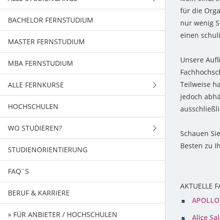
für die Org
BACHELOR FERNSTUDIUM
FERNSTUDIENGÄNGE
nur wenig S
einen schul
MASTER FERNSTUDIUM
BACHELORSTUDIENGÄNGE
Unsere Aufl
MBA FERNSTUDIUM
MASTERSTUDIENGÄNGE
Fachhochsch
Teilweise h
ALLE FERNKURSE
jedoch abhä
HOCHSCHULEN
WIRTSCHAFT
ausschließli
WO STUDIEREN?
EDV - TECHNIK
Schauen Sie
Besten zu I
STUDIENORIENTIERUNG
SPRACHEN / KOMMUNIKATION
BADEN-WÜRTTEMBERG
FAQ´S
PSYCHOLOGIE
BAYERN
AKTUELLE 
BERUF & KARRIERE
GESUNDHEIT / ERFOLG
BERLIN
APOLLO
» FÜR ANBIETER / HOCHSCHULEN
SCHULABSCHLÜSSE
BRANDENBURG
Alice S