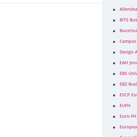
Allensb
KREATIVITÄT - HOBBY
BREMEN
BiTS Bu
HAMBURG
Buceriu
HESSEN
Campus
NIEDERSACHSEN
Design 
EAH Jen
MECKLENBURG-VORPOMMERN
EBS Univ
NRW
EBZ Bus
RHEINLAND-PFALZ
ESCP Eu
SAARLAND
EUFH
Euro-FH
SACHSEN
Europea
SACHSEN-ANHALT