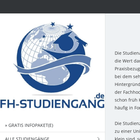
Die Studien
die Wert da
Praxisbezug
bei dem seh
Hintergründ
der Fachhoc
schon früh 
häufig in F
Die Studienz
» GRATIS INFOPAKET(E)
zu einer Uni
ALLE STUDIENGÄNGE
klein sind,