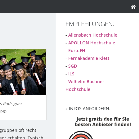
EMPFEHLUNGEN:
-
Allensbach Hochschule
-
APOLLON Hochschule
-
Euro-FH
-
Fernakademie Klett
-
SGD
-
ILS
-
Wilhelm Büchner
Hochschule
s Rodriguez
» INFOS ANFORDERN:
.com
ngruppen oft recht
sor erhalten. Typisch