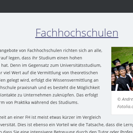
Fachhochschulen
angebote von Fachhochschulen richten sich an alle,
rauf legen, dass ihr Studium einen hohen
 hat. Denn im Gegensatz zum Universitätsstudium,
r viel Wert auf die Vermittlung von theoretischen
en gelegt wird, erfolgt die Wissensvermittlung an
hschule praxisnah und es besteht die Möglichkeit
Kontakte zu Unternehmen zuknüpfen. Das erfolgt
© Andre
orm von Praktika während des Studiums.
Fotolia
eit an einer FH ist meist etwas kürzer im Vergleich
versität. Dies ist ebenso ein Vorteil wie die Tatsache, dass die Ler
 so dass Sie eine intensivere Betreuung durch den Tutor oder Profes